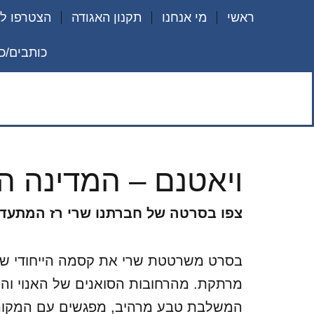
ילוג
ראשי
מי אנחנו
תקנון האגודה
הצטרפו לא
תוכן
כותבים/כ
ויאטנם – המדינה ה
צפו בסרטה של חברתנו שרי רז המתעד סי
בסרט משרטטת שרי את קסמה הייחודי של ו
מרתקת. מהרחובות הסואנים של האנוי והו צ'
המשלבת טבע מרהיב, מפגשים עם המקומיי