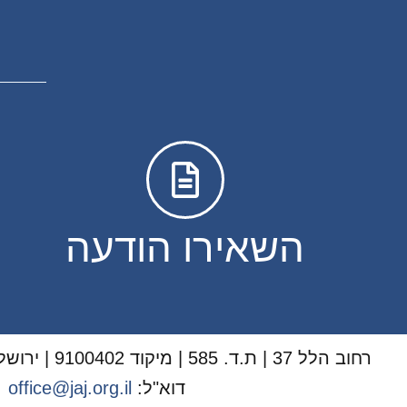
השאירו הודעה
רחוב הלל 37 | ת.ד. 585 | מיקוד 9100402 | ירושלים | טל':
דוא"ל:
office@jaj.org.il